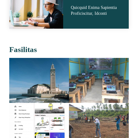
Quicquid Enima Sapientia
Proficiscitur, Idconti
Fasilitas