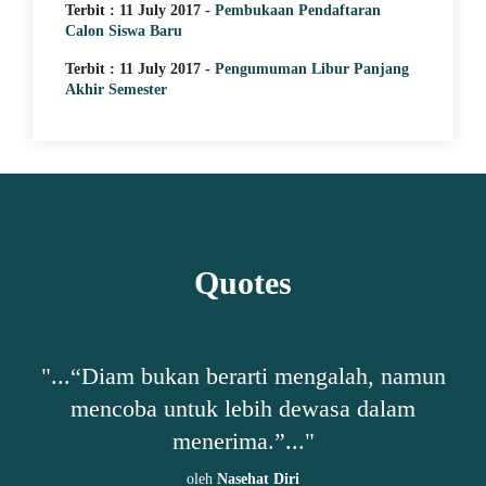
Terbit : 11 July 2017 -
Pembukaan Pendaftaran
Calon Siswa Baru
Terbit : 11 July 2017 -
Pengumuman Libur Panjang
Akhir Semester
Quotes
h,
"...“Diam bukan berarti mengalah, namun
"
mencoba untuk lebih dewasa dalam
ta-
menerima.”..."
oleh
Nasehat Diri