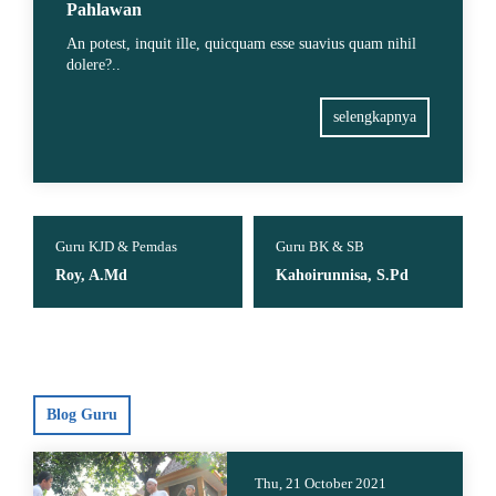
Pahlawan
An potest, inquit ille, quicquam esse suavius quam nihil
dolere?..
selengkapnya
Guru KJD & Pemdas
Guru BK & SB
Roy, A.Md
Kahoirunnisa, S.Pd
Blog Guru
Thu, 21 October 2021