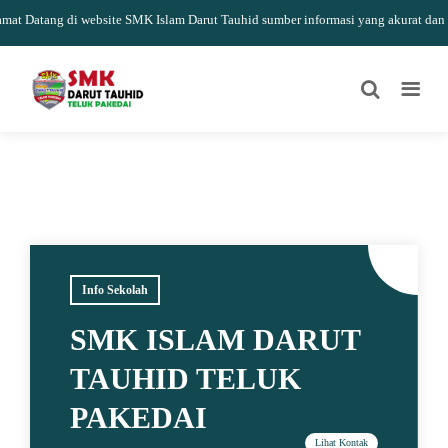
t Datang di website SMK Islam Darut Tauhid sumber informasi yang akurat dan upd
Info Sekolah
SMK ISLAM DARUT
TAUHID TELUK
PAKEDAI