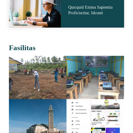
Quicquid Enima Sapientia
Proficiscitur, Idconti
Fasilitas