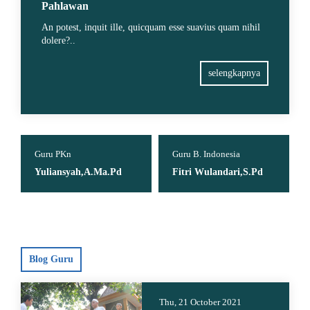
Pahlawan
An potest, inquit ille, quicquam esse suavius quam nihil
dolere?..
selengkapnya
Guru PKn
Guru B. Indonesia
Yuliansyah,A.Ma.Pd
Fitri Wulandari,S.Pd
Blog Guru
Thu, 21 October 2021