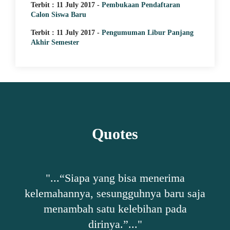
Terbit : 11 July 2017 -
Pembukaan Pendaftaran
Calon Siswa Baru
Terbit : 11 July 2017 -
Pengumuman Libur Panjang
Akhir Semester
Quotes
an.
"...“Siapa yang bisa menerima
"
kelemahannya, sesungguhnya baru saja
menambah satu kelebihan pada
se
dirinya.”..."