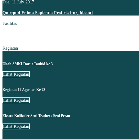
Tue, 11 July 2017
Quicquid Enima Sapientia Proficiscitur, Idconti
Fasilitas
Kegiatan
Ultah SMKI Darut Tauhid ke 3
Lihat Kegiatan
Kegiatan 17 Agustus Ke 73
Lihat Kegiatan
Ekstra Kulikuler Seni Teather / Seni Peran
Lihat Kegiatan