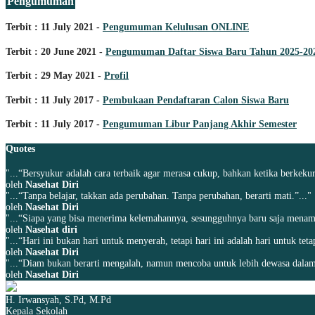
Pengumuman
Terbit : 11 July 2021 -
Pengumuman Kelulusan ONLINE
Terbit : 20 June 2021 -
Pengumuman Daftar Siswa Baru Tahun 2025-20
Terbit : 29 May 2021 -
Profil
Terbit : 11 July 2017 -
Pembukaan Pendaftaran Calon Siswa Baru
Terbit : 11 July 2017 -
Pengumuman Libur Panjang Akhir Semester
Quotes
"...“Bersyukur adalah cara terbaik agar merasa cukup, bahkan ketika berkekur
oleh
Nasehat Diri
"...“Tanpa belajar, takkan ada perubahan. Tanpa perubahan, berarti mati.”..."
oleh
Nasehat Diri
"...“Siapa yang bisa menerima kelemahannya, sesungguhnya baru saja menamba
oleh
Nasehat diri
"...“Hari ini bukan hari untuk menyerah, tetapi hari ini adalah hari untuk tet
oleh
Nasehat Diri
"...“Diam bukan berarti mengalah, namun mencoba untuk lebih dewasa dalam
oleh
Nasehat Diri
H. Irwansyah, S.Pd, M.Pd
Kepala Sekolah