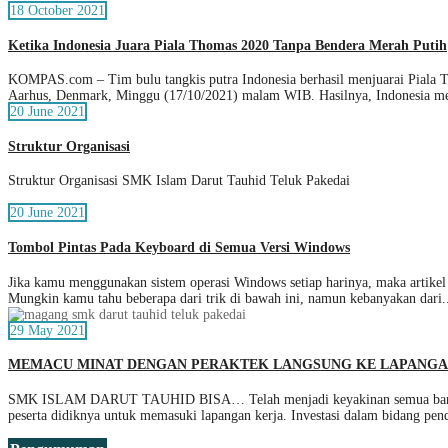
18 October 2021
Ketika Indonesia Juara Piala Thomas 2020 Tanpa Bendera Merah Putih
KOMPAS.com – Tim bulu tangkis putra Indonesia berhasil menjuarai Piala Th
Aarhus, Denmark, Minggu (17/10/2021) malam WIB. Hasilnya, Indonesia m
20 June 2021
Struktur Organisasi
Struktur Organisasi SMK Islam Darut Tauhid Teluk Pakedai
20 June 2021
Tombol Pintas Pada Keyboard di Semua Versi Windows
Jika kamu menggunakan sistem operasi Windows setiap harinya, maka artikel
Mungkin kamu tahu beberapa dari trik di bawah ini, namun kebanyakan dari.
29 May 2021
MEMACU MINAT DENGAN PERAKTEK LANGSUNG KE LAPANG
SMK ISLAM DARUT TAUHID BISA… Telah menjadi keyakinan semua bangsa di
peserta didiknya untuk memasuki lapangan kerja. Investasi dalam bidang pen