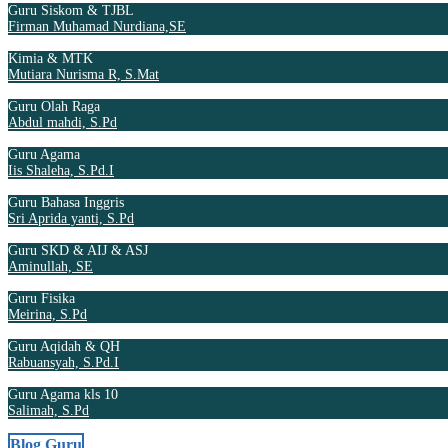
Guru Siskom & TJBL
Firman Muhamad Nurdiana,SE
Kimia & MTK
Mutiara Nurisma R, S.Mat
Guru Olah Raga
Abdul mahdi, S.Pd
Guru Agama
Iis Shaleha, S.Pd.I
Guru Bahasa Inggris
Sri Aprida yanti, S.Pd
Guru SKD & AIJ & ASJ
Aminullah, SE
Guru Fisika
Meirina, S.Pd
Guru Aqidah & QH
Rabuansyah, S.Pd.I
Guru Agama kls 10
Salimah, S.Pd
Blog Guru