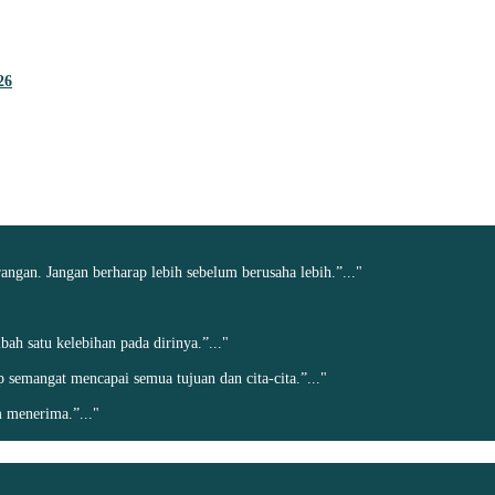
26
angan. Jangan berharap lebih sebelum berusaha lebih.”..."
h satu kelebihan pada dirinya.”..."
ap semangat mencapai semua tujuan dan cita-cita.”..."
 menerima.”..."