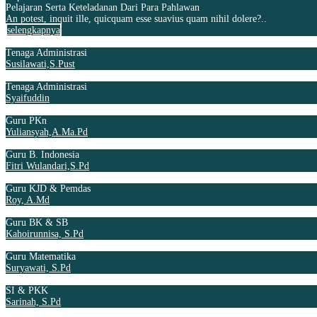
Pelajaran Serta Keteladanan Dari Para Pahlawan
An potest, inquit ille, quicquam esse suavius quam nihil dolere?..
selengkapnya
Tenaga Administrasi
Susilawati,S.Pust
Tenaga Administrasi
Syaifuddin
Guru PKn
Yuliansyah,A.Ma.Pd
Guru B. Indonesia
Fitri Wulandari,S.Pd
Guru KJD & Pemdas
Roy, A.Md
Guru BK & SB
Kahoirunnisa, S.Pd
Guru Matematika
Suryawati, S.Pd
SI & PKK
Sarinah, S.Pd