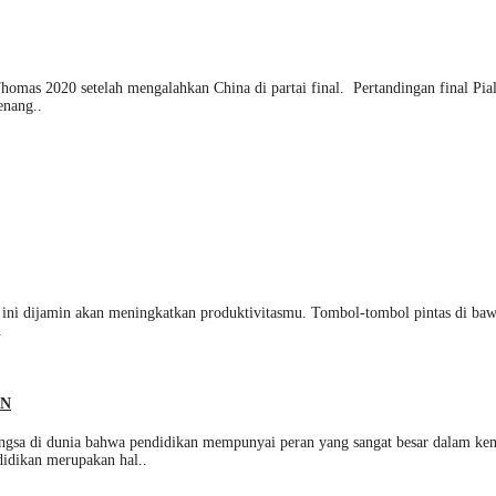
omas 2020 setelah mengalahkan China di partai final. Pertandingan final Pia
enang..
 ini dijamin akan meningkatkan produktivitasmu. Tombol-tombol pintas di baw
.
AN
 dunia bahwa pendidikan mempunyai peran yang sangat besar dalam kemaju
didikan merupakan hal..