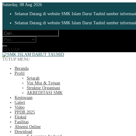
Saturday, 08 Aug 2026
Selamat Datang di website SMK Islam Darut Tauhid sumber informasi 
Selamat Datang di website SMK Islam Darut Tauhid sumber informasi 
KELUAR
TUTUP MENU
Beranda
Profil
Sejarah
Visi Misi & Tujuan
Struktur Organisasi
AKREDITASI SMK
Kesiswaan
Galeri
Video
PPDB 2025
Ekskul
Fasilitas
Absensi Online
Download