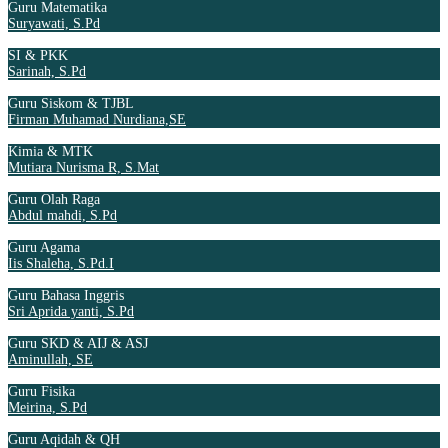
Guru Matematika
Suryawati, S.Pd
SI & PKK
Sarinah, S.Pd
Guru Siskom & TJBL
Firman Muhamad Nurdiana,SE
Kimia & MTK
Mutiara Nurisma R, S.Mat
Guru Olah Raga
Abdul mahdi, S.Pd
Guru Agama
Iis Shaleha, S.Pd.I
Guru Bahasa Inggris
Sri Aprida yanti, S.Pd
Guru SKD & AIJ & ASJ
Aminullah, SE
Guru Fisika
Meirina, S.Pd
Guru Aqidah & QH