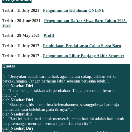
Terbit : 11 July 2021 -
Pengumuman Kelulusan ONLINE
Terbit : 20 June 2021 -
Pengumuman Daftar Siswa Baru Tahun 2025-
2026
Terbit : 29 May 2021 -
Profil
Terbit : 11 July 2017 -
Pembukaan Pendaftaran Calon Siswa Baru
Terbit : 11 July 2017 -
Pengumuman Libur Panjang Akhir Semester
Quotes
"...“Bersyukur adalah cara terbaik agar merasa cukup, bahkan ketika
berkekurangan. Jangan berharap lebih sebelum berusaha lebih.”..."
oleh
Nasehat Diri
"...“Tanpa belajar, takkan ada perubahan. Tanpa perubahan, berarti
mati.”..."
oleh
Nasehat Diri
"...“Siapa yang bisa menerima kelemahannya, sesungguhnya baru saja
menambah satu kelebihan pada dirinya.”..."
oleh
Nasehat diri
"...“Hari ini bukan hari untuk menyerah, tetapi hari ini adalah hari untuk
tetap semangat mencapai semua tujuan dan cita-cita.”..."
oleh
Nasehat Diri