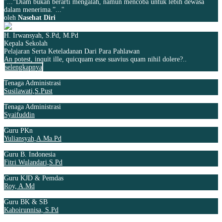
"...“Diam bukan berarti mengalah, namun mencoba untuk lebih dewasa
dalam menerima.”..."
oleh
Nasehat Diri
H. Irwansyah, S.Pd, M.Pd
Kepala Sekolah
Pelajaran Serta Keteladanan Dari Para Pahlawan
An potest, inquit ille, quicquam esse suavius quam nihil dolere?..
selengkapnya
Tenaga Administrasi
Susilawati,S.Pust
Tenaga Administrasi
Syaifuddin
Guru PKn
Yuliansyah,A.Ma.Pd
Guru B. Indonesia
Fitri Wulandari,S.Pd
Guru KJD & Pemdas
Roy, A.Md
Guru BK & SB
Kahoirunnisa, S.Pd