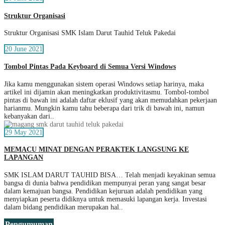
Struktur Organisasi
Struktur Organisasi SMK Islam Darut Tauhid Teluk Pakedai
20 June 2021
Tombol Pintas Pada Keyboard di Semua Versi Windows
Jika kamu menggunakan sistem operasi Windows setiap harinya, maka
artikel ini dijamin akan meningkatkan produktivitasmu. Tombol-tombol
pintas di bawah ini adalah daftar eklusif yang akan memudahkan pekerjaan
harianmu. Mungkin kamu tahu beberapa dari trik di bawah ini, namun
kebanyakan dari..
29 May 2021
MEMACU MINAT DENGAN PERAKTEK LANGSUNG KE
LAPANGAN
SMK ISLAM DARUT TAUHID BISA… Telah menjadi keyakinan semua
bangsa di dunia bahwa pendidikan mempunyai peran yang sangat besar
dalam kemajuan bangsa. Pendidikan kejuruan adalah pendidikan yang
menyiapkan peserta didiknya untuk memasuki lapangan kerja. Investasi
dalam bidang pendidikan merupakan hal..
Pengumuman