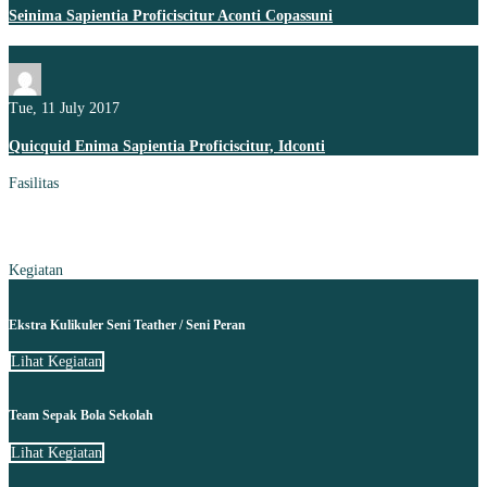
Seinima Sapientia Proficiscitur Aconti Copassuni
Tue, 11 July 2017
Quicquid Enima Sapientia Proficiscitur, Idconti
Fasilitas
Kegiatan
Ekstra Kulikuler Seni Teather / Seni Peran
Lihat Kegiatan
Team Sepak Bola Sekolah
Lihat Kegiatan