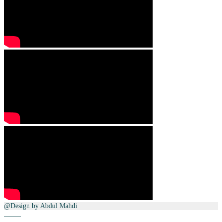
@Design by Abdul Mahdi
Home
Telepon