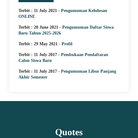
Terbit : 11 July 2021 -
Pengumuman Kelulusan
5 April 2025
ONLINE
29 May 2021
18 October 2021
20 June 2021
Terbit : 20 June 2021 -
Pengumuman Daftar Siswa
JUARA 1 MINI SOCCER
20 June 2021
Baru Tahun 2025-2026
MEMACU MINAT DENGAN
TURNAMENT KATAGORI
Ketika Indonesia Juara Piala Thomas
Tombol Pintas Pada Keyboard di
PERAKTEK LANGSUNG KE
Terbit : 29 May 2021 -
Profil
SMA/SMK
2020 Tanpa Bendera Merah Putih
Struktur Organisasi
Semua Versi Windows
LAPANGAN
Terbit : 11 July 2017 -
Pembukaan Pendaftaran
Calon Siswa Baru
Terbit : 11 July 2017 -
Pengumuman Libur Panjang
Akhir Semester
Quotes