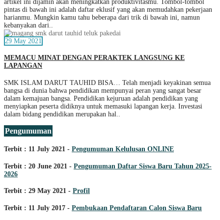
artikel ini dijamin akan meningkatkan produktivitasmu. Tombol-tombol
pintas di bawah ini adalah daftar eklusif yang akan memudahkan pekerjaan
harianmu. Mungkin kamu tahu beberapa dari trik di bawah ini, namun
kebanyakan dari..
29 May 2021
MEMACU MINAT DENGAN PERAKTEK LANGSUNG KE
LAPANGAN
SMK ISLAM DARUT TAUHID BISA… Telah menjadi keyakinan semua
bangsa di dunia bahwa pendidikan mempunyai peran yang sangat besar
dalam kemajuan bangsa. Pendidikan kejuruan adalah pendidikan yang
menyiapkan peserta didiknya untuk memasuki lapangan kerja. Investasi
dalam bidang pendidikan merupakan hal..
Pengumuman
Terbit : 11 July 2021 -
Pengumuman Kelulusan ONLINE
Terbit : 20 June 2021 -
Pengumuman Daftar Siswa Baru Tahun 2025-
2026
Terbit : 29 May 2021 -
Profil
Terbit : 11 July 2017 -
Pembukaan Pendaftaran Calon Siswa Baru