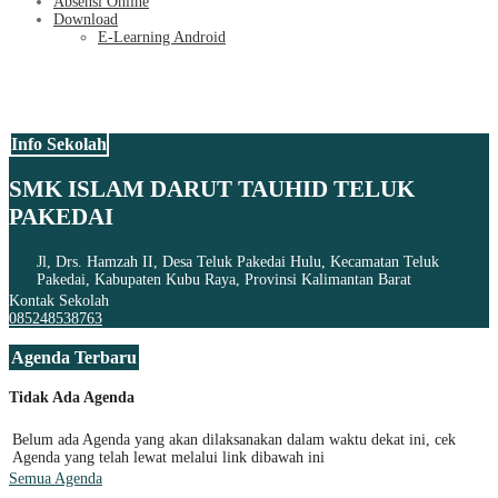
Absensi Online
Download
E-Learning Android
Info Sekolah
SMK ISLAM DARUT TAUHID TELUK
PAKEDAI
Jl, Drs. Hamzah II, Desa Teluk Pakedai Hulu, Kecamatan Teluk
Pakedai, Kabupaten Kubu Raya, Provinsi Kalimantan Barat
Kontak Sekolah
085248538763
Agenda Terbaru
Tidak Ada Agenda
Belum ada Agenda yang akan dilaksanakan dalam waktu dekat ini, cek
Agenda yang telah lewat melalui link dibawah ini
Semua Agenda