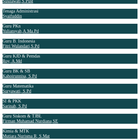
Susilawati,S.Pust
Tenaga Administrasi
Syaifuddin
Guru PKn
Yuliansyah,A.Ma.Pd
Guru B. Indonesia
Fitri Wulandari,S.Pd
Guru KJD & Pemdas
Roy, A.Md
Guru BK & SB
Kahoirunnisa, S.Pd
Guru Matematika
Suryawati, S.Pd
SI & PKK
Sarinah, S.Pd
Guru Siskom & TJBL
Firman Muhamad Nurdiana,SE
Kimia & MTK
Mutiara Nurisma R, S.Mat