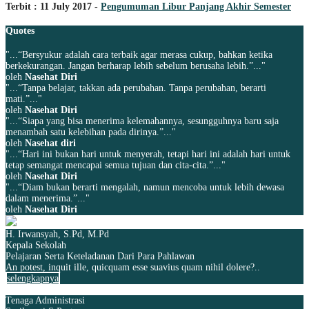
Terbit : 11 July 2017 -
Pengumuman Libur Panjang Akhir Semester
Quotes
"...“Bersyukur adalah cara terbaik agar merasa cukup, bahkan ketika
berkekurangan. Jangan berharap lebih sebelum berusaha lebih.”..."
oleh
Nasehat Diri
"...“Tanpa belajar, takkan ada perubahan. Tanpa perubahan, berarti
mati.”..."
oleh
Nasehat Diri
"...“Siapa yang bisa menerima kelemahannya, sesungguhnya baru saja
menambah satu kelebihan pada dirinya.”..."
oleh
Nasehat diri
"...“Hari ini bukan hari untuk menyerah, tetapi hari ini adalah hari untuk
tetap semangat mencapai semua tujuan dan cita-cita.”..."
oleh
Nasehat Diri
"...“Diam bukan berarti mengalah, namun mencoba untuk lebih dewasa
dalam menerima.”..."
oleh
Nasehat Diri
H. Irwansyah, S.Pd, M.Pd
Kepala Sekolah
Pelajaran Serta Keteladanan Dari Para Pahlawan
An potest, inquit ille, quicquam esse suavius quam nihil dolere?..
selengkapnya
Tenaga Administrasi