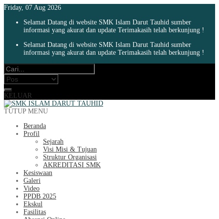
Friday, 07 Aug 2026
Selamat Datang di website SMK Islam Darut Tauhid sumber
informasi yang akurat dan update Terimakasih telah berkunjung !
Selamat Datang di website SMK Islam Darut Tauhid sumber
informasi yang akurat dan update Terimakasih telah berkunjung !
KELUAR
TUTUP MENU
Beranda
Profil
Sejarah
Visi Misi & Tujuan
Struktur Organisasi
AKREDITASI SMK
Kesiswaan
Galeri
Video
PPDB 2025
Ekskul
Fasilitas