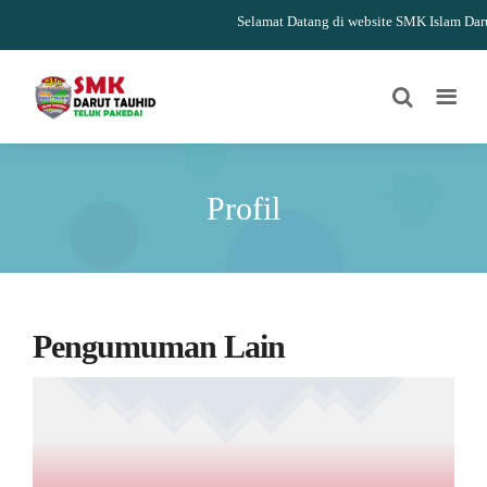
Selamat Datang di website SMK Islam Darut
Profil
Pengumuman Lain