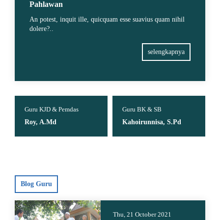
Pahlawan
An potest, inquit ille, quicquam esse suavius quam nihil
dolere?..
selengkapnya
Guru KJD & Pemdas
Guru BK & SB
Roy, A.Md
Kahoirunnisa, S.Pd
Blog Guru
Thu, 21 October 2021