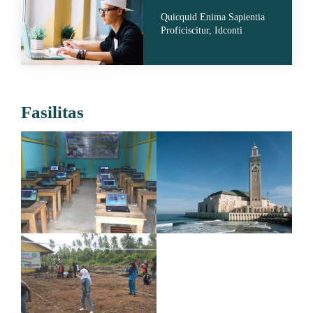
Quicquid Enima Sapientia
Proficiscitur, Idconti
Fasilitas