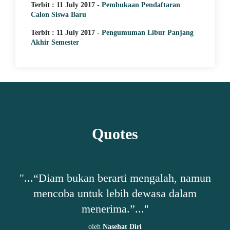
Terbit : 11 July 2017 -
Pembukaan Pendaftaran
Calon Siswa Baru
Terbit : 11 July 2017 -
Pengumuman Libur Panjang
Akhir Semester
Quotes
h,
"...“Diam bukan berarti mengalah, namun
"
mencoba untuk lebih dewasa dalam
ta-
menerima.”..."
oleh
Nasehat Diri