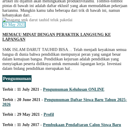
artikel ini dijamin akan meningkatkan produktivitasmu. Tombol-tombol
pintas di bawah ini adalah daftar eklusif yang akan memudahkan pekerjaan
harianmu. Mungkin kamu tahu beberapa dari trik di bawah ini, namun
kebanyakan dari..
29 May 2021
MEMACU MINAT DENGAN PERAKTEK LANGSUNG KE
LAPANGAN
SMK ISLAM DARUT TAUHID BISA… Telah menjadi keyakinan semua
bangsa di dunia bahwa pendidikan mempunyai peran yang sangat besar
dalam kemajuan bangsa. Pendidikan kejuruan adalah pendidikan yang
menyiapkan peserta didiknya untuk memasuki lapangan kerja. Investasi
dalam bidang pendidikan merupakan hal..
Pengumuman
Terbit : 11 July 2021 -
Pengumuman Kelulusan ONLINE
Terbit : 20 June 2021 -
Pengumuman Daftar Siswa Baru Tahun 2025-
2026
Terbit : 29 May 2021 -
Profil
Terbit : 11 July 2017 -
Pembukaan Pendaftaran Calon Siswa Baru