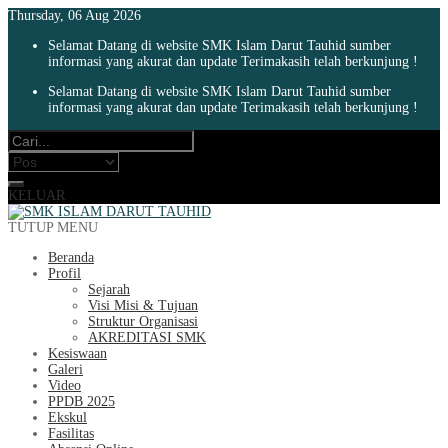
Thursday, 06 Aug 2026
Selamat Datang di website SMK Islam Darut Tauhid sumber
informasi yang akurat dan update Terimakasih telah berkunjung !
Selamat Datang di website SMK Islam Darut Tauhid sumber
informasi yang akurat dan update Terimakasih telah berkunjung !
KELUAR
TUTUP MENU
Beranda
Profil
Sejarah
Visi Misi & Tujuan
Struktur Organisasi
AKREDITASI SMK
Kesiswaan
Galeri
Video
PPDB 2025
Ekskul
Fasilitas