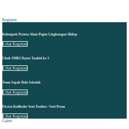
Kegiatan
Kelompok Pecinta Alam Pegiat Lingkungan Hidup
Lihat Kegiatan
Ultah SMKI Darut Tauhid ke 3
Lihat Kegiatan
Team Sepak Bola Sekolah
Lihat Kegiatan
Ekstra Kulikuler Seni Teather / Seni Peran
Lihat Kegiatan
Galeri