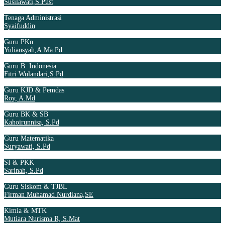
Susilawati,S.Pust
Tenaga Administrasi
Syaifuddin
Guru PKn
Yuliansyah,A.Ma.Pd
Guru B. Indonesia
Fitri Wulandari,S.Pd
Guru KJD & Pemdas
Roy, A.Md
Guru BK & SB
Kahoirunnisa, S.Pd
Guru Matematika
Suryawati, S.Pd
SI & PKK
Sarinah, S.Pd
Guru Siskom & TJBL
Firman Muhamad Nurdiana,SE
Kimia & MTK
Mutiara Nurisma R, S.Mat