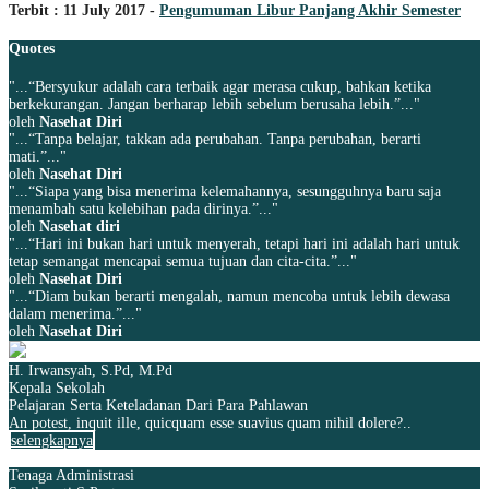
Terbit : 11 July 2017 -
Pengumuman Libur Panjang Akhir Semester
Quotes
"...“Bersyukur adalah cara terbaik agar merasa cukup, bahkan ketika
berkekurangan. Jangan berharap lebih sebelum berusaha lebih.”..."
oleh
Nasehat Diri
"...“Tanpa belajar, takkan ada perubahan. Tanpa perubahan, berarti
mati.”..."
oleh
Nasehat Diri
"...“Siapa yang bisa menerima kelemahannya, sesungguhnya baru saja
menambah satu kelebihan pada dirinya.”..."
oleh
Nasehat diri
"...“Hari ini bukan hari untuk menyerah, tetapi hari ini adalah hari untuk
tetap semangat mencapai semua tujuan dan cita-cita.”..."
oleh
Nasehat Diri
"...“Diam bukan berarti mengalah, namun mencoba untuk lebih dewasa
dalam menerima.”..."
oleh
Nasehat Diri
H. Irwansyah, S.Pd, M.Pd
Kepala Sekolah
Pelajaran Serta Keteladanan Dari Para Pahlawan
An potest, inquit ille, quicquam esse suavius quam nihil dolere?..
selengkapnya
Tenaga Administrasi