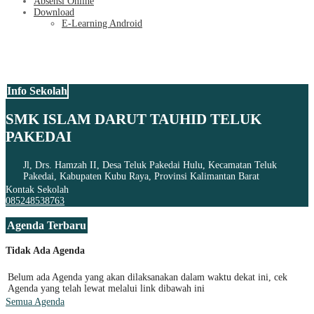
Absensi Online
Download
E-Learning Android
Info Sekolah
SMK ISLAM DARUT TAUHID TELUK
PAKEDAI
Jl, Drs. Hamzah II, Desa Teluk Pakedai Hulu, Kecamatan Teluk
Pakedai, Kabupaten Kubu Raya, Provinsi Kalimantan Barat
Kontak Sekolah
085248538763
Agenda Terbaru
Tidak Ada Agenda
Belum ada Agenda yang akan dilaksanakan dalam waktu dekat ini, cek
Agenda yang telah lewat melalui link dibawah ini
Semua Agenda