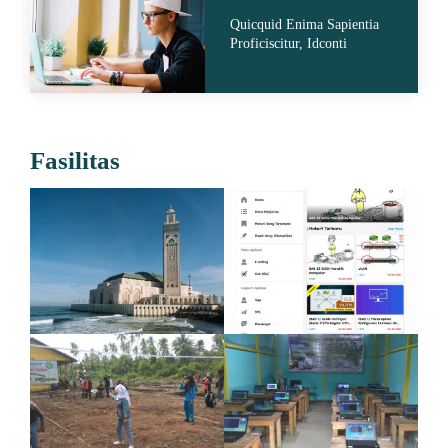
Quicquid Enima Sapientia
Proficiscitur, Idconti
Fasilitas