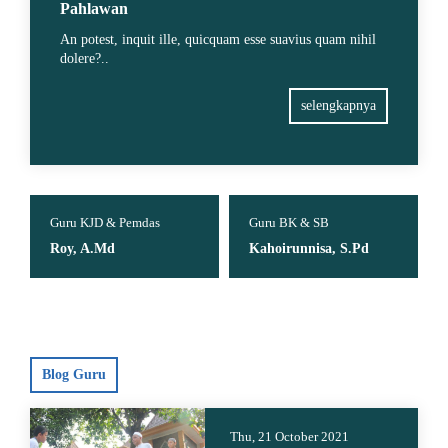
Pahlawan
An potest, inquit ille, quicquam esse suavius quam nihil
dolere?..
selengkapnya
Guru KJD & Pemdas
Guru BK & SB
Roy, A.Md
Kahoirunnisa, S.Pd
Blog Guru
Thu, 21 October 2021