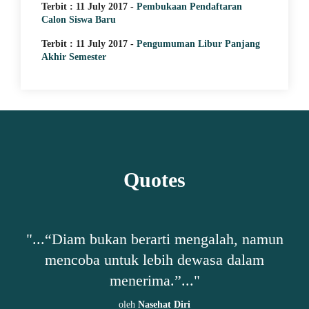
Terbit : 11 July 2017 -
Pembukaan Pendaftaran
Calon Siswa Baru
Terbit : 11 July 2017 -
Pengumuman Libur Panjang
Akhir Semester
Quotes
h,
"...“Diam bukan berarti mengalah, namun
"
mencoba untuk lebih dewasa dalam
ta-
menerima.”..."
oleh
Nasehat Diri