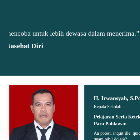
"...“Bersyukur adalah cara terbaik agar m
H. Irwansyah, S.P
Kepala Sekolah
Pelajaran Serta Kete
Para Pahlawan
An potest, inquit ille, qu
quam nihil dolere?..