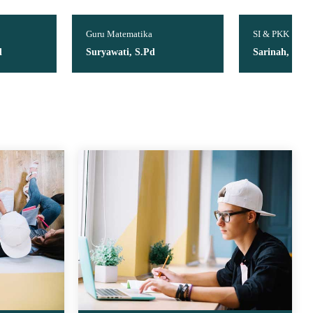
u Matematika
SI & PKK
ryawati, S.Pd
Sarinah, S.Pd