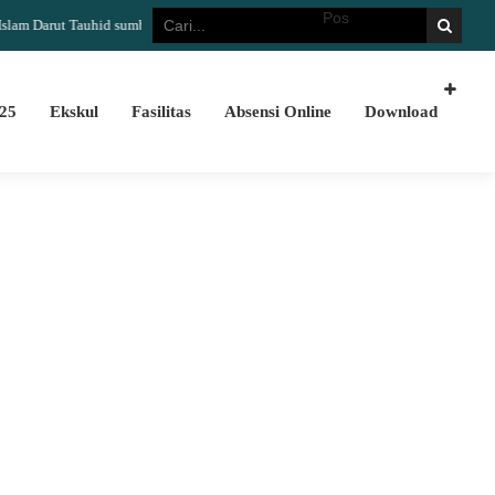
arut Tauhid sumber informasi yang akurat dan update Terimakasih telah berkunjun
25
Ekskul
Fasilitas
Absensi Online
Download