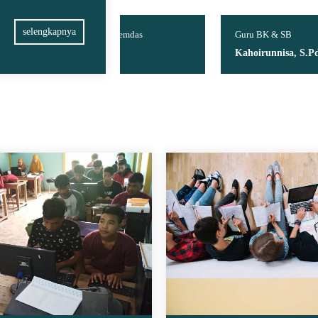
selengkapnya
D & Pemdas
Guru BK & SB
Gur
Md
Kahoirunnisa, S.Pd
Su