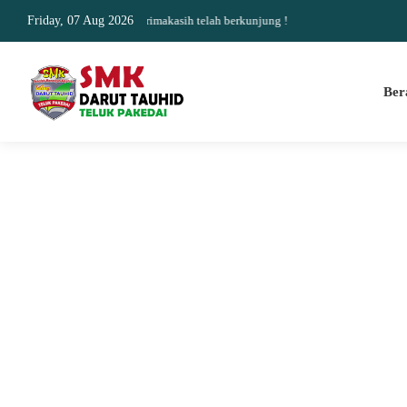
g akurat dan update Terimakasih telah berkunjung !
Friday, 07 Aug 2026
Ber