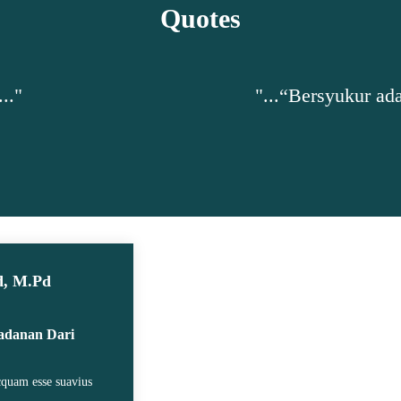
Quotes
erasa cukup, bahkan ketika berkekurangan. Jangan b
oleh
Nasehat Diri
d, M.Pd
ladanan Dari
icquam esse suavius