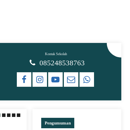
Kontak Sekolah
085248538763
Pengumuman
20 June 2021