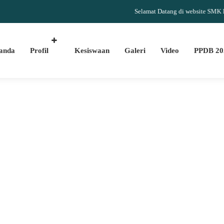
Selamat Datang di website SMK Islam D
anda
Profil
Kesiswaan
Galeri
Video
PPDB 20