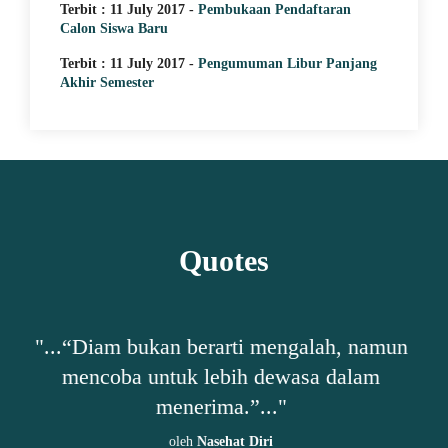
Terbit : 11 July 2017 -
Pembukaan Pendaftaran
Calon Siswa Baru
Terbit : 11 July 2017 -
Pengumuman Libur Panjang
Akhir Semester
Quotes
alah, namun
"...“Bersyukur adalah cara terbaik a
sa dalam
merasa cukup, bahkan ketika
berkekurangan. Jangan berharap le
sebelum berusaha lebih.”..."