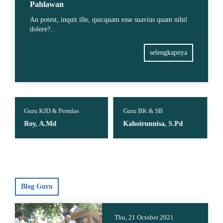
Pahlawan
An potest, inquit ille, quicquam esse suavius quam nihil
dolere?..
selengkapnya
s
Guru BK & SB
Guru Matematika
Kahoirunnisa, S.Pd
Suryawati, S.Pd
Blog Guru
Thu, 21 October 2021