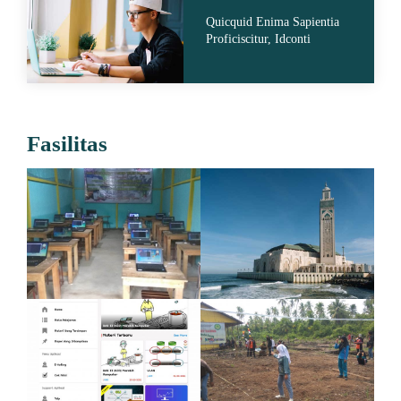
Quicquid Enima Sapientia
Proficiscitur, Idconti
Fasilitas