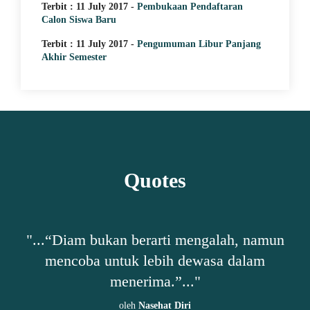
Terbit : 11 July 2017 -
Pembukaan Pendaftaran
Calon Siswa Baru
Terbit : 11 July 2017 -
Pengumuman Libur Panjang
Akhir Semester
Quotes
Diam bukan berarti mengalah, namun
"...“Bersy
ncoba untuk lebih dewasa dalam
meras
menerima.”..."
berkekura
sebel
oleh
Nasehat Diri