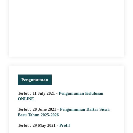
5 April 2025
ay 2021
JUARA 1 
ACU MINAT DENGAN
TURNAME
AKTEK LANGSUNG KE
SMA/SMK
ANGAN
Pengumuman
Terbit : 11 July 2021 -
Pengumuman Kelulusan
ONLINE
Terbit : 20 June 2021 -
Pengumuman Daftar Siswa
Baru Tahun 2025-2026
Terbit : 29 May 2021 -
Profil