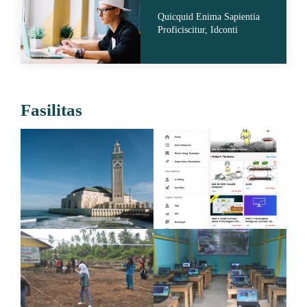
Quicquid Enima Sapientia
Proficiscitur, Idconti
Fasilitas