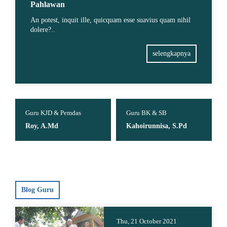
Pahlawan
An potest, inquit ille, quicquam esse suavius quam nihil
dolere?..
selengkapnya
Guru KJD & Pemdas
Guru BK & SB
Guru 
Roy, A.Md
Kahoirunnisa, S.Pd
Surya
Blog Guru
Thu, 21 October 2021