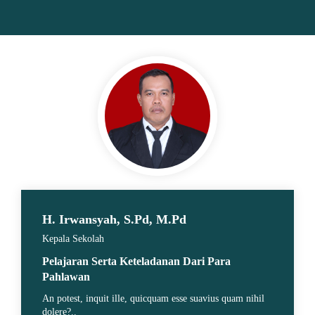
H. Irwansyah, S.Pd, M.Pd
Kepala Sekolah
Pelajaran Serta Keteladanan Dari Para
Pahlawan
An potest, inquit ille, quicquam esse suavius quam nihil
dolere?..