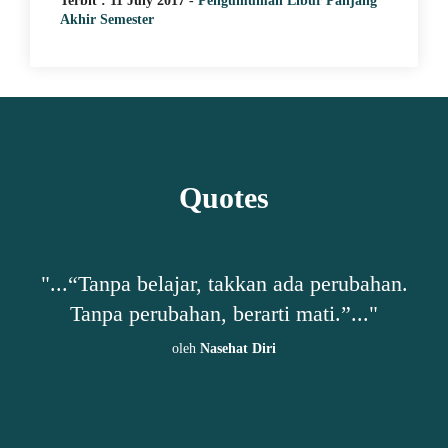
Terbit : 11 July 2017 -
Pengumuman Libur Panjang
Akhir Semester
Quotes
ar
"...“Tanpa belajar, takkan ada perubahan.
Tanpa perubahan, berarti mati.”..."
k
h
oleh
Nasehat Diri