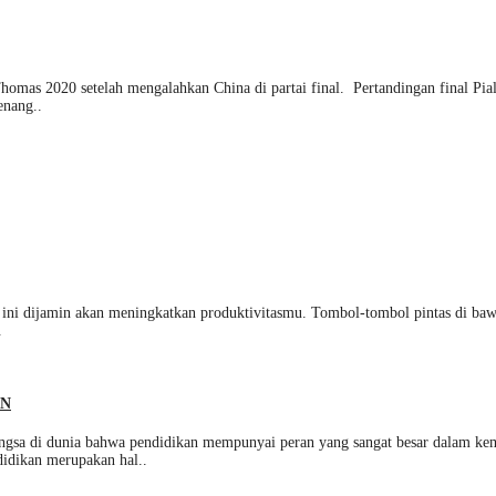
omas 2020 setelah mengalahkan China di partai final. Pertandingan final Pia
enang..
 ini dijamin akan meningkatkan produktivitasmu. Tombol-tombol pintas di baw
.
AN
 dunia bahwa pendidikan mempunyai peran yang sangat besar dalam kemaju
didikan merupakan hal..