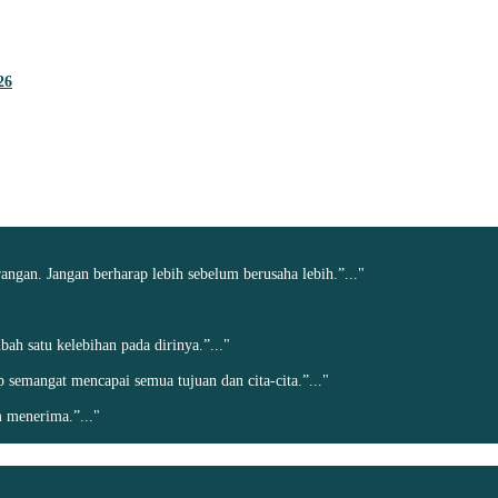
26
angan. Jangan berharap lebih sebelum berusaha lebih.”..."
h satu kelebihan pada dirinya.”..."
ap semangat mencapai semua tujuan dan cita-cita.”..."
 menerima.”..."