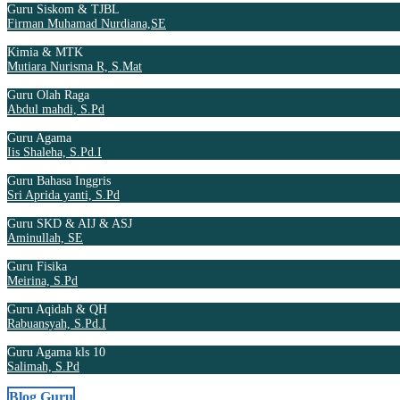
Guru Siskom & TJBL
Firman Muhamad Nurdiana,SE
Kimia & MTK
Mutiara Nurisma R, S.Mat
Guru Olah Raga
Abdul mahdi, S.Pd
Guru Agama
Iis Shaleha, S.Pd.I
Guru Bahasa Inggris
Sri Aprida yanti, S.Pd
Guru SKD & AIJ & ASJ
Aminullah, SE
Guru Fisika
Meirina, S.Pd
Guru Aqidah & QH
Rabuansyah, S.Pd.I
Guru Agama kls 10
Salimah, S.Pd
Blog Guru