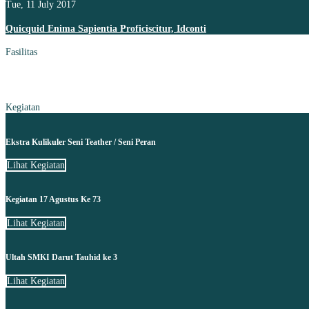
Tue, 11 July 2017
Quicquid Enima Sapientia Proficiscitur, Idconti
Fasilitas
Kegiatan
Ekstra Kulikuler Seni Teather / Seni Peran
Lihat Kegiatan
Kegiatan 17 Agustus Ke 73
Lihat Kegiatan
Ultah SMKI Darut Tauhid ke 3
Lihat Kegiatan