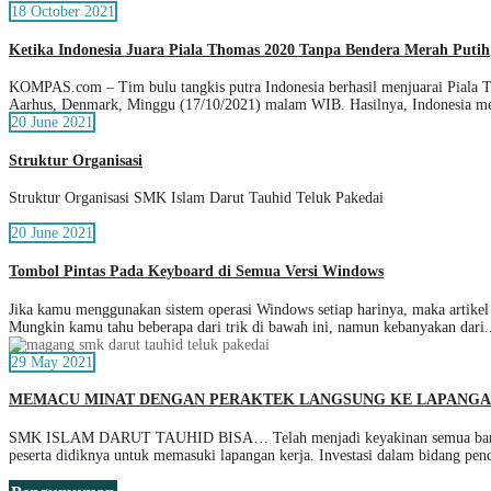
18 October 2021
Ketika Indonesia Juara Piala Thomas 2020 Tanpa Bendera Merah Putih
KOMPAS.com – Tim bulu tangkis putra Indonesia berhasil menjuarai Piala Th
Aarhus, Denmark, Minggu (17/10/2021) malam WIB. Hasilnya, Indonesia m
20 June 2021
Struktur Organisasi
Struktur Organisasi SMK Islam Darut Tauhid Teluk Pakedai
20 June 2021
Tombol Pintas Pada Keyboard di Semua Versi Windows
Jika kamu menggunakan sistem operasi Windows setiap harinya, maka artikel
Mungkin kamu tahu beberapa dari trik di bawah ini, namun kebanyakan dari.
29 May 2021
MEMACU MINAT DENGAN PERAKTEK LANGSUNG KE LAPANG
SMK ISLAM DARUT TAUHID BISA… Telah menjadi keyakinan semua bangsa di
peserta didiknya untuk memasuki lapangan kerja. Investasi dalam bidang pen