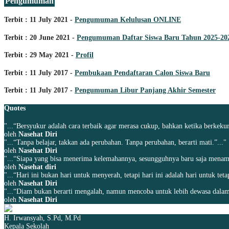
Pengumuman
Terbit : 11 July 2021 -
Pengumuman Kelulusan ONLINE
Terbit : 20 June 2021 -
Pengumuman Daftar Siswa Baru Tahun 2025-20
Terbit : 29 May 2021 -
Profil
Terbit : 11 July 2017 -
Pembukaan Pendaftaran Calon Siswa Baru
Terbit : 11 July 2017 -
Pengumuman Libur Panjang Akhir Semester
Quotes
"...“Bersyukur adalah cara terbaik agar merasa cukup, bahkan ketika berkekur
oleh
Nasehat Diri
"...“Tanpa belajar, takkan ada perubahan. Tanpa perubahan, berarti mati.”..."
oleh
Nasehat Diri
"...“Siapa yang bisa menerima kelemahannya, sesungguhnya baru saja menamba
oleh
Nasehat diri
"...“Hari ini bukan hari untuk menyerah, tetapi hari ini adalah hari untuk tet
oleh
Nasehat Diri
"...“Diam bukan berarti mengalah, namun mencoba untuk lebih dewasa dalam
oleh
Nasehat Diri
H. Irwansyah, S.Pd, M.Pd
Kepala Sekolah