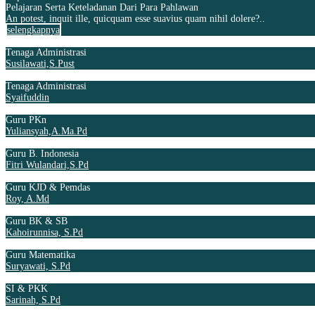
Pelajaran Serta Keteladanan Dari Para Pahlawan
An potest, inquit ille, quicquam esse suavius quam nihil dolere?..
selengkapnya
Tenaga Administrasi
Susilawati,S.Pust
Tenaga Administrasi
Syaifuddin
Guru PKn
Yuliansyah,A.Ma.Pd
Guru B. Indonesia
Fitri Wulandari,S.Pd
Guru KJD & Pemdas
Roy, A.Md
Guru BK & SB
Kahoirunnisa, S.Pd
Guru Matematika
Suryawati, S.Pd
SI & PKK
Sarinah, S.Pd