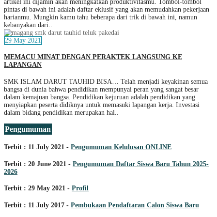
artikel ini dijamin akan meningkatkan produktivitasmu. Tombol-tombol
pintas di bawah ini adalah daftar eklusif yang akan memudahkan pekerjaan
harianmu. Mungkin kamu tahu beberapa dari trik di bawah ini, namun
kebanyakan dari..
29 May 2021
MEMACU MINAT DENGAN PERAKTEK LANGSUNG KE
LAPANGAN
SMK ISLAM DARUT TAUHID BISA… Telah menjadi keyakinan semua
bangsa di dunia bahwa pendidikan mempunyai peran yang sangat besar
dalam kemajuan bangsa. Pendidikan kejuruan adalah pendidikan yang
menyiapkan peserta didiknya untuk memasuki lapangan kerja. Investasi
dalam bidang pendidikan merupakan hal..
Pengumuman
Terbit : 11 July 2021 -
Pengumuman Kelulusan ONLINE
Terbit : 20 June 2021 -
Pengumuman Daftar Siswa Baru Tahun 2025-
2026
Terbit : 29 May 2021 -
Profil
Terbit : 11 July 2017 -
Pembukaan Pendaftaran Calon Siswa Baru