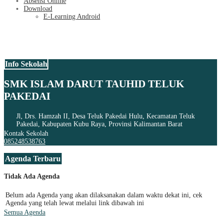
Absensi Online
Download
E-Learning Android
Info Sekolah
SMK ISLAM DARUT TAUHID TELUK
PAKEDAI
Jl, Drs. Hamzah II, Desa Teluk Pakedai Hulu, Kecamatan Teluk
Pakedai, Kabupaten Kubu Raya, Provinsi Kalimantan Barat
Kontak Sekolah
085248538763
Agenda Terbaru
Tidak Ada Agenda
Belum ada Agenda yang akan dilaksanakan dalam waktu dekat ini, cek
Agenda yang telah lewat melalui link dibawah ini
Semua Agenda