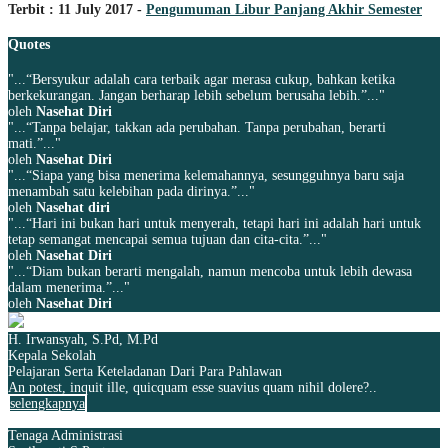
Terbit : 11 July 2017 -
Pengumuman Libur Panjang Akhir Semester
Quotes
"...“Bersyukur adalah cara terbaik agar merasa cukup, bahkan ketika
berkekurangan. Jangan berharap lebih sebelum berusaha lebih.”..."
oleh
Nasehat Diri
"...“Tanpa belajar, takkan ada perubahan. Tanpa perubahan, berarti
mati.”..."
oleh
Nasehat Diri
"...“Siapa yang bisa menerima kelemahannya, sesungguhnya baru saja
menambah satu kelebihan pada dirinya.”..."
oleh
Nasehat diri
"...“Hari ini bukan hari untuk menyerah, tetapi hari ini adalah hari untuk
tetap semangat mencapai semua tujuan dan cita-cita.”..."
oleh
Nasehat Diri
"...“Diam bukan berarti mengalah, namun mencoba untuk lebih dewasa
dalam menerima.”..."
oleh
Nasehat Diri
H. Irwansyah, S.Pd, M.Pd
Kepala Sekolah
Pelajaran Serta Keteladanan Dari Para Pahlawan
An potest, inquit ille, quicquam esse suavius quam nihil dolere?..
selengkapnya
Tenaga Administrasi