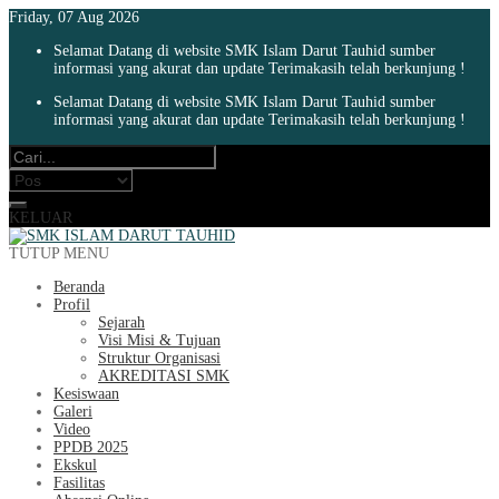
Friday, 07 Aug 2026
Selamat Datang di website SMK Islam Darut Tauhid sumber
informasi yang akurat dan update Terimakasih telah berkunjung !
Selamat Datang di website SMK Islam Darut Tauhid sumber
informasi yang akurat dan update Terimakasih telah berkunjung !
KELUAR
TUTUP MENU
Beranda
Profil
Sejarah
Visi Misi & Tujuan
Struktur Organisasi
AKREDITASI SMK
Kesiswaan
Galeri
Video
PPDB 2025
Ekskul
Fasilitas