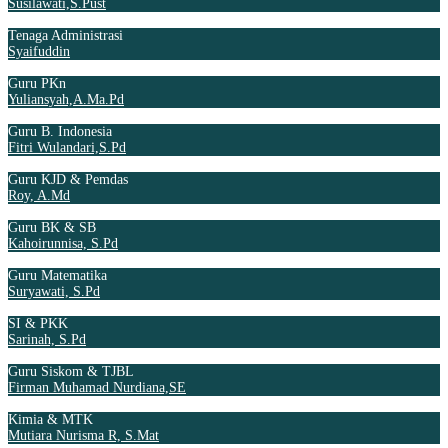
Susilawati,S.Pust
Tenaga Administrasi
Syaifuddin
Guru PKn
Yuliansyah,A.Ma.Pd
Guru B. Indonesia
Fitri Wulandari,S.Pd
Guru KJD & Pemdas
Roy, A.Md
Guru BK & SB
Kahoirunnisa, S.Pd
Guru Matematika
Suryawati, S.Pd
SI & PKK
Sarinah, S.Pd
Guru Siskom & TJBL
Firman Muhamad Nurdiana,SE
Kimia & MTK
Mutiara Nurisma R, S.Mat